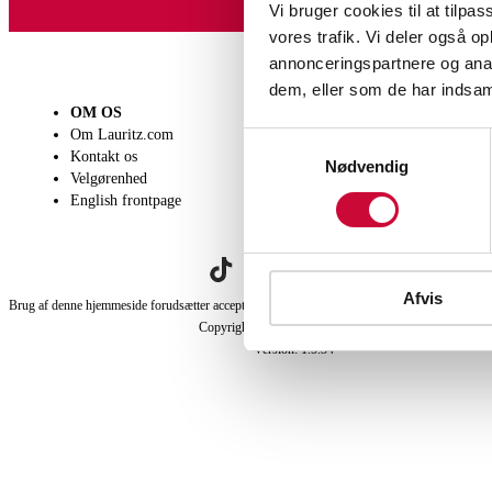
Vi bruger cookies til at tilpas
vores trafik. Vi deler også 
annonceringspartnere og anal
dem, eller som de har indsaml
OM OS
SÆLG
KØB
Om Lauritz.com
Få en vurdering
Lever
Samtykkevalg
Kontakt os
Indlevering
Afhen
Nødvendig
Velgørenhed
Salgsvilkår
Person
English frontpage
Købsv
Afvis
Brug af denne hjemmeside forudsætter accept af aftalerne om købs- og salgsbetingelser samt 
Copyright Lauritz.com © 2023-
2026
Version:
1.5.34