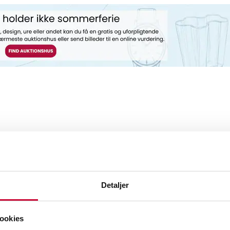
Detaljer
brev og modtag nyheder samt tilbud direkte i din email.
ookies