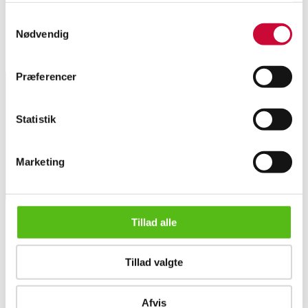
Samtykkevalg
1 Kilo Sølvbarre 9990, Johnson Matthey London JM80011A.
Nødvendig
Lignende varer
Præferencer
Tilmeld dig vores nyhedsbrev og modtag nyheder samt
Statistik
tilbud direkte i din email.
Marketing
Tillad alle
OM OS
Tillad valgte
Om Lauritz.com
Kontakt os
1 Kilo Sølvbarre 9990, Johnson Matthey London JM80011A
Velgørenhed
Afvis
Klassisk Auktion