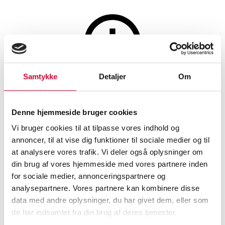
Hobby og samleobjekter
Samtykke
Detaljer
Om
Auktionen er afsluttet
1 Kilo Sølvbarre 9990, Johnson
Denne hjemmeside bruger cookies
Matthey London JM80011A
Vi bruger cookies til at tilpasse vores indhold og
annoncer, til at vise dig funktioner til sociale medier og til
at analysere vores trafik. Vi deler også oplysninger om
SHOWROOM
VURDERING
VARENUMMER
din brug af vores hjemmeside med vores partnere inden
for sociale medier, annonceringspartnere og
Roskilde
DKK
21.000
6585214
analysepartnere. Vores partnere kan kombinere disse
data med andre oplysninger, du har givet dem, eller som
de har indsamlet fra din brug af deres tjenester.
Beskrivelse
Mønter, sedler og barrer