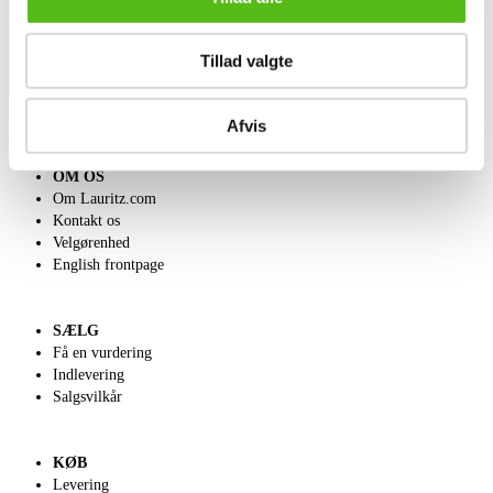
Tillad valgte
Afvis
OM OS
Om Lauritz.com
Kontakt os
Velgørenhed
English frontpage
SÆLG
Få en vurdering
Indlevering
Salgsvilkår
KØB
Levering