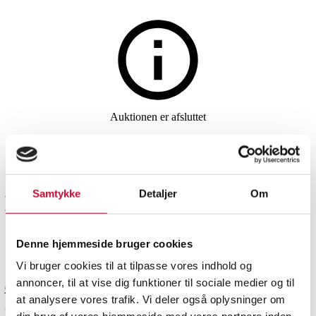
Vin og spiritus
Auktionen er afsluttet
12 fl. (OC) Bourgogne
Chardonnay 2023. Domaine
Samtykke
Detaljer
Om
Bouzereau-Gruère & Filles (12)
Denne hjemmeside bruger cookies
SHOWROOM
VURDERING
VARENUMMER
Vi bruger cookies til at tilpasse vores indhold og
annoncer, til at vise dig funktioner til sociale medier og til
Odense
DKK
3.000
6528922
at analysere vores trafik. Vi deler også oplysninger om
Nyproduceret vare
Momsvare
Vin