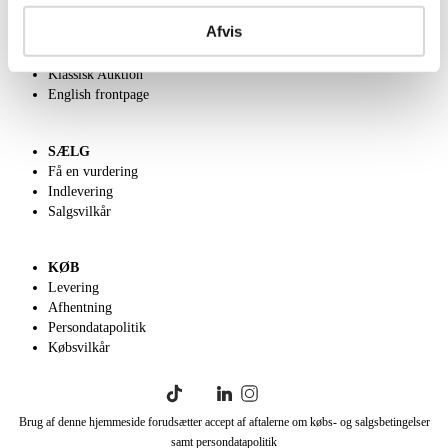
Om Lauritz.com
Afvis
Kontakt os
Velgørenhed
Klassisk Auktion
English frontpage
SÆLG
Få en vurdering
Indlevering
Salgsvilkår
KØB
Levering
Afhentning
Persondatapolitik
Købsvilkår
Brug af denne hjemmeside forudsætter accept af aftalerne om købs- og salgsbetingelser
samt persondatapolitik