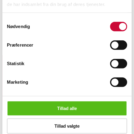
de har indsamlet fra din brug af deres tjenester.
Beskrivelse
Samtykkevalg
12 flasker 2023 Campagnola Pinot Grigio del Veneto IGT i original
Nødvendig
emballage. Har været opbevaret korrekt. Indeholder sulfitter. Lauritz.com
indestår ikke for vinens drikkelighed.
Præferencer
Lignende varer
Statistik
Tilmeld dig vores nyhedsbrev og modtag nyheder samt
tilbud direkte i din email.
Marketing
Tillad alle
12 flasker 2023 Campagnola Pinot Grigio del Veneto IGT. (2 k...
Tillad valgte
OM OS