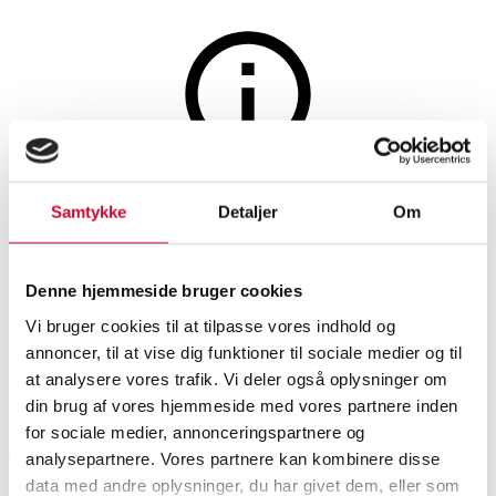
Vin og spiritus
Auktionen er afsluttet
Samtykke
Detaljer
Om
12 flasker 2023 Campagnola
Pinot Grigio del Veneto IGT. (2
Denne hjemmeside bruger cookies
kasser)
Vi bruger cookies til at tilpasse vores indhold og
annoncer, til at vise dig funktioner til sociale medier og til
at analysere vores trafik. Vi deler også oplysninger om
SHOWROOM
VURDERING
VARENUMMER
din brug af vores hjemmeside med vores partnere inden
for sociale medier, annonceringspartnere og
Aarhus
DKK
1.000
6534810
analysepartnere. Vores partnere kan kombinere disse
Vin
data med andre oplysninger, du har givet dem, eller som