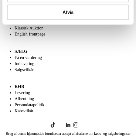
OM OS
Om Lauritz.com
Afvis
Kontakt os
Velgørenhed
Klassisk Auktion
English frontpage
SÆLG
Få en vurdering
Indlevering
Salgsvilkår
KØB
Levering
Afhentning
Persondatapolitik
Købsvilkår
Brug af denne hjemmeside forudsætter accept af aftalerne om købs- og salgsbetingelser