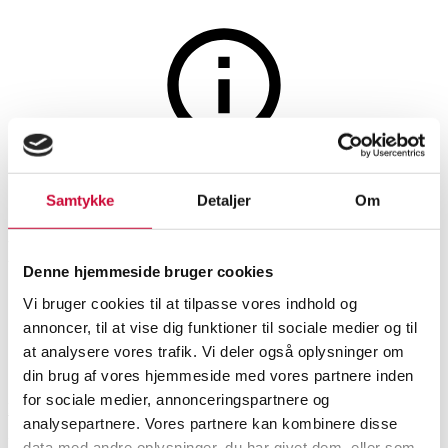
Møbler
Auktionen er afsluttet
Samtykke
Detaljer
Om
14613 - Andersen & Voll for
Muuto. Barstol. Model Oslo
Denne hjemmeside bruger cookies
Counter.
Vi bruger cookies til at tilpasse vores indhold og
annoncer, til at vise dig funktioner til sociale medier og til
at analysere vores trafik. Vi deler også oplysninger om
SHOWROOM
VURDERING
VARENUMMER
din brug af vores hjemmeside med vores partnere inden
for sociale medier, annonceringspartnere og
Roskilde
DKK
1.800
6454110
analysepartnere. Vores partnere kan kombinere disse
Stole
Nyproduceret vare
Momsvare
data med andre oplysninger, du har givet dem, eller som