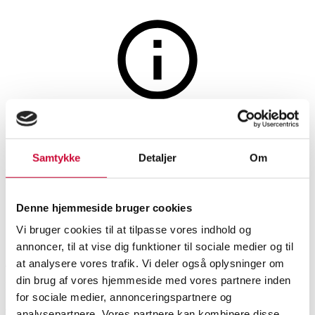
Vin og spiritus
Auktionen er afsluttet
18 fl. Venganza Tinto, Blanca,
Samtykke
Detaljer
Om
Rosado (18)
Denne hjemmeside bruger cookies
SHOWROOM
VURDERING
VARENUMMER
Vi bruger cookies til at tilpasse vores indhold og
annoncer, til at vise dig funktioner til sociale medier og til
Aarhus
DKK
1.900
6485321
at analysere vores trafik. Vi deler også oplysninger om
din brug af vores hjemmeside med vores partnere inden
Momsvare
for sociale medier, annonceringspartnere og
Vin
Beskrivelse
analysepartnere. Vores partnere kan kombinere disse