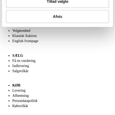
Tillad valgte
OM OS
Afvis
Om Lauritz.com
Kontakt os
Velgørenhed
Klassisk Auktion
English frontpage
SÆLG
Få en vurdering
Indlevering
Salgsvilkår
KØB
Levering
Afhentning
Persondatapolitik
Købsvilkår