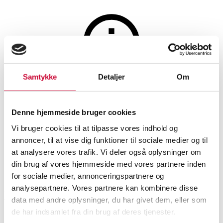
Sølv, bronze, kobber og tin
Samtykke
Detaljer
Om
Auktionen er afsluttet
2 små skrin af sølv. (2)
Denne hjemmeside bruger cookies
Vi bruger cookies til at tilpasse vores indhold og
annoncer, til at vise dig funktioner til sociale medier og til
SHOWROOM
VURDERING
VARENUMMER
at analysere vores trafik. Vi deler også oplysninger om
din brug af vores hjemmeside med vores partnere inden
Aarhus
DKK
2.400
6533637
for sociale medier, annonceringspartnere og
analysepartnere. Vores partnere kan kombinere disse
Beskrivelse
data med andre oplysninger, du har givet dem, eller som
de har indsamlet fra din brug af deres tjenester.
Øvrigt sølvtøj