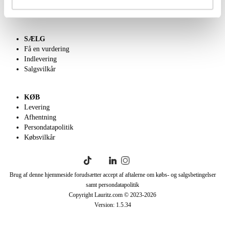
Klassisk Auktion
English frontpage
SÆLG
Få en vurdering
Indlevering
Salgsvilkår
KØB
Levering
Afhentning
Persondatapolitik
Købsvilkår
Brug af denne hjemmeside forudsætter accept af aftalerne om købs- og salgsbetingelser
samt persondatapolitik
Copyright Lauritz.com © 2023-
2026
Version:
1.5.34