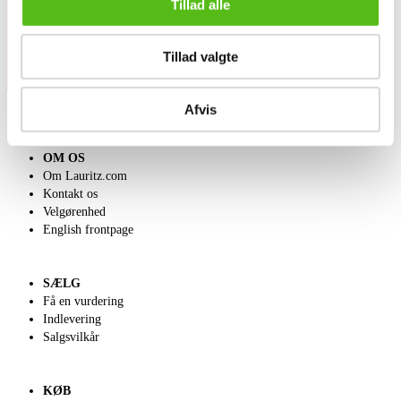
Tillad alle
Tillad valgte
Afvis
OM OS
Om Lauritz.com
Kontakt os
Velgørenhed
English frontpage
SÆLG
Få en vurdering
Indlevering
Salgsvilkår
KØB