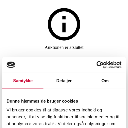
Vin og spiritus
Auktionen er afsluttet
20 fl. Grappa, bl.a. San Rustico
Grappa di Amarone og Carlin
de Paolo Grappa di Bonarda.
Samtykke
Detaljer
Om
(20)
Denne hjemmeside bruger cookies
Vi bruger cookies til at tilpasse vores indhold og
SHOWROOM
VURDERING
VARENUMMER
annoncer, til at vise dig funktioner til sociale medier og til
at analysere vores trafik. Vi deler også oplysninger om
Spiritus
Odense
DKK
2.400
6545911