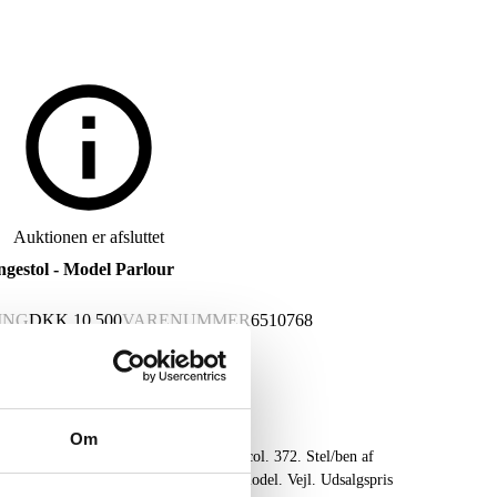
Auktionen er afsluttet
gestol - Model Parlour
ING
DKK
10.500
VARENUMMER
6510768
Om
 - Model Parlour. Betrukket med Hero col. 372. Stel/ben af
 D. 74 H. 74,5 Sh. 42 cm. Udstillingsmodel. Vejl. Udsalgspris