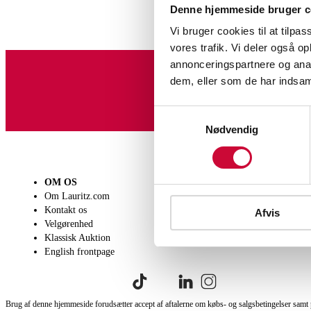
Denne hjemmeside bruger c
Vi bruger cookies til at tilpas
vores trafik. Vi deler også 
annonceringspartnere og anal
dem, eller som de har indsaml
Tilmeld dig vores nyheds
Samtykkevalg
Nødvendig
OM OS
SÆLG
KØB
Om Lauritz.com
Få en vurdering
Lever
Kontakt os
Indlevering
Afhen
Afvis
Velgørenhed
Salgsvilkår
Person
Klassisk Auktion
Købsv
English frontpage
Brug af denne hjemmeside forudsætter accept af aftalerne om købs- og salgsbetingelser samt 