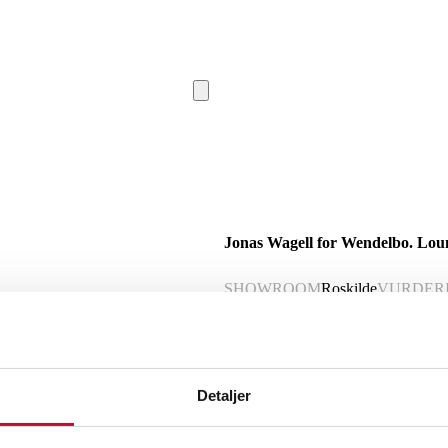
Jonas Wagell for Wendelbo. Loun
SHOWROOM
Roskilde
VURDER
Nyproduceret vare
Momsvare
Beskrivelse
Detaljer
Jonas Wagell for Wendelbo. Loungestol
pulverlakeret aluminimum. Mål. B. 110