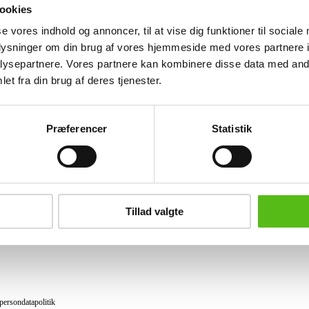
22.595 dkk.
ookies
se vores indhold og annoncer, til at vise dig funktioner til sociale
Lignende varer
oplysninger om din brug af vores hjemmeside med vores partnere i
ysepartnere. Vores partnere kan kombinere disse data med andr
et fra din brug af deres tjenester.
brev og modtag nyheder samt tilbud direkte i din email.
Præferencer
Statistik
ing
tning
Tillad valgte
datapolitik
ilkår
persondatapolitik