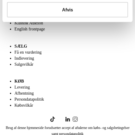
Om Lauritz.com
Afvis
Kontakt os
Velgørenhed
Klassisk Auktion
English frontpage
SÆLG
Få en vurdering
Indlevering
Salgsvilkår
KØB
Levering
Afhentning
Persondatapolitik
Købsvilkår
Brug af denne hjemmeside forudsætter accept af aftalerne om købs- og salgsbetingelser
samt persondatapolitik