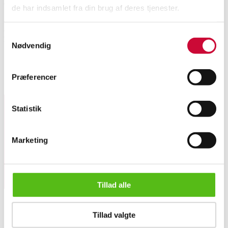
de har indsamlet fra din brug af deres tjenester.
24 fl. Boeckel, Riesling, Alsace, hvidvin, 2023. (OC). Alk. 13 %.
Samtykkevalg
Indeholder sulfitter. Original emballage med håndteringsmærker. (24)
Nødvendig
Se hele udvalget på Konkursen efter Vinum
her
Præferencer
Lignende varer
Statistik
Tilmeld dig vores nyhedsbrev og modtag nyheder samt
tilbud direkte i din email.
Marketing
Tillad alle
24 fl. Boeckel, Riesling, Alsace, hvidvin, 2023. (OC). (24)
Tillad valgte
OM OS