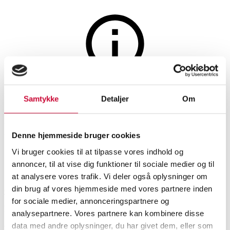
Vin og spiritus
Auktionen er afsluttet
Samtykke
Detaljer
Om
24 fl. Boeckel, Riesling, Alsace,
hvidvin, 2023. (OC). (24)
Denne hjemmeside bruger cookies
Vi bruger cookies til at tilpasse vores indhold og
SHOWROOM
VURDERING
VARENUMMER
annoncer, til at vise dig funktioner til sociale medier og til
at analysere vores trafik. Vi deler også oplysninger om
din brug af vores hjemmeside med vores partnere inden
Odense
DKK
1.500
6542818
for sociale medier, annonceringspartnere og
Momsvare
analysepartnere. Vores partnere kan kombinere disse
Vin
data med andre oplysninger, du har givet dem, eller som
Beskrivelse