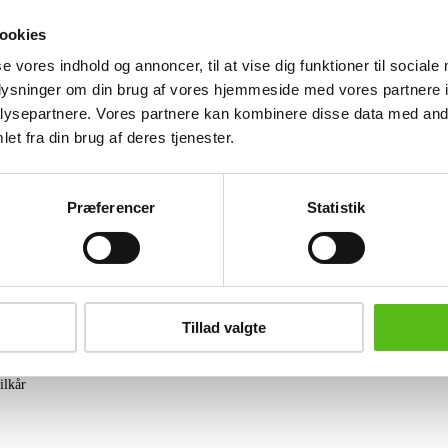
håndteringsmærker. (24)
ookies
Se hele udvalget på Vinum
her
se vores indhold og annoncer, til at vise dig funktioner til sociale
oplysninger om din brug af vores hjemmeside med vores partnere i
Lignende varer
ysepartnere. Vores partnere kan kombinere disse data med andr
et fra din brug af deres tjenester.
brev og modtag nyheder samt tilbud direkte i din email.
Præferencer
Statistik
ing
Tillad valgte
tning
datapolitik
ilkår