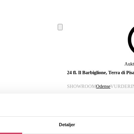
Aukti
24 fl. Il Barbiglione, Terra di Pi
SHOWROOM
Odense
VURDERI
Momsvare
Beskrivelse
24 fl. Il Barbiglione, Terra di Pisa, U
Detaljer
Indeholder sulfitter. Indeholder sulfit