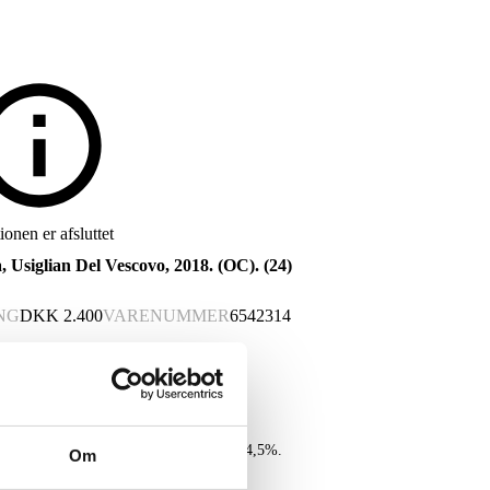
onen er afsluttet
sa, Usiglian Del Vescovo, 2018. (OC). (24)
NG
DKK
2.400
VARENUMMER
6542314
siglian Del Vescovo, rødvin, 2018. Alk. 14,5%.
Om
ter. (OC). Original emballage med