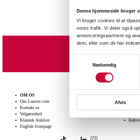
Denne hjemmeside bruger c
Vi bruger cookies til at tilpas
vores trafik. Vi deler også 
annonceringspartnere og anal
dem, eller som de har indsaml
Tilmeld dig vores nyheds
Samtykkevalg
Nødvendig
OM OS
SÆLG
KØB
Om Lauritz.com
Få en vurdering
Lever
Afvis
Kontakt os
Indlevering
Afhen
Velgørenhed
Salgsvilkår
Person
Klassisk Auktion
Købsv
English frontpage