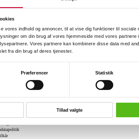
30 fl. Markus Schuller, Good Times We
Østrig. Indeholder sulfitter. (OC). Or
(36)
ookies
se vores indhold og annoncer, til at vise dig funktioner til sociale
Se hele udvalget på Konkursen efter 
oplysninger om din brug af vores hjemmeside med vores partnere i
ysepartnere. Vores partnere kan kombinere disse data med andr
Lignende varer
et fra din brug af deres tjenester.
brev og modtag nyheder samt tilbud direkte i din email.
Præferencer
Statistik
Tillad valgte
ing
tning
datapolitik
ilkår