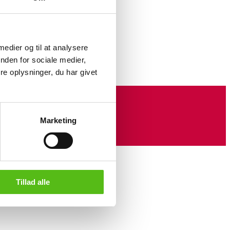
iss, 2019. Alk. 13%. Burgenland,
iginal emballage med håndteringsmærker.
 medier og til at analysere
Vinum
her
nden for sociale medier,
e oplysninger, du har givet
Marketing
Tillad alle