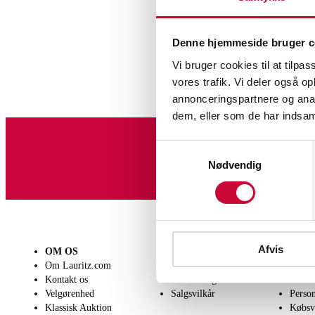
Denne hjemmeside bruger c
Vi bruger cookies til at tilpas
vores trafik. Vi deler også 
annonceringspartnere og anal
dem, eller som de har indsaml
Samtykkevalg
Tilmeld dig vores nyheds
Nødvendig
Afvis
OM OS
SÆLG
KØB
Om Lauritz.com
Få en vurdering
Lever
Kontakt os
Indlevering
Afhen
Velgørenhed
Salgsvilkår
Person
Klassisk Auktion
Købsv