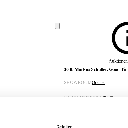
Auktionen e
30 fl. Markus Schuller, Good Tim
SHOWROOM
Odense
VARENUMMER
6539208
Momsvare
Beskrivelse
Detaljer