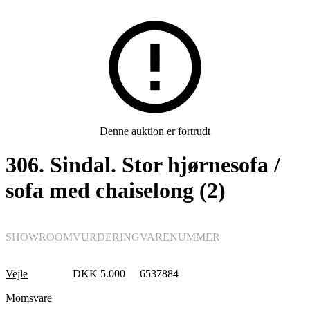
Møbler
Denne auktion er fortrudt
306. Sindal. Stor hjørnesofa /
sofa med chaiselong (2)
SHOWROOM
VURDERING
VARENUMMER
Vejle
DKK
5.000
6537884
Momsvare
Sofaer, sofagrupper