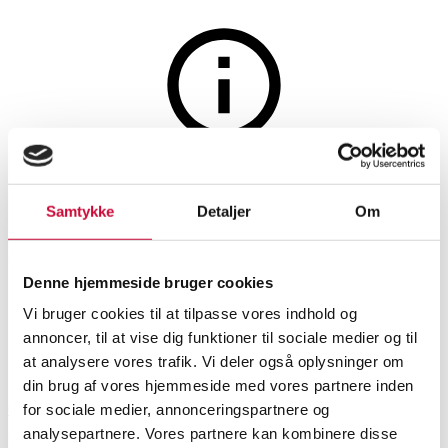
Vin og spiritus
Auktionen er afsluttet
36 fl. Menicucci, Trecciaia,
Samtykke
Detaljer
Om
Rosso Campania, 2020. (OC).
(36)
Denne hjemmeside bruger cookies
Vi bruger cookies til at tilpasse vores indhold og
annoncer, til at vise dig funktioner til sociale medier og til
SHOWROOM
VURDERING
VARENUMMER
at analysere vores trafik. Vi deler også oplysninger om
din brug af vores hjemmeside med vores partnere inden
Odense
DKK
1.500
6537409
for sociale medier, annonceringspartnere og
analysepartnere. Vores partnere kan kombinere disse
Vin
Momsvare