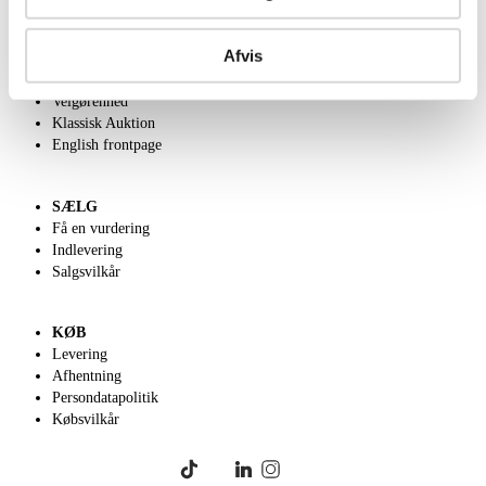
OM OS
Afvis
Om Lauritz.com
Kontakt os
Velgørenhed
Klassisk Auktion
English frontpage
SÆLG
Få en vurdering
Indlevering
Salgsvilkår
KØB
Levering
Afhentning
Persondatapolitik
Købsvilkår