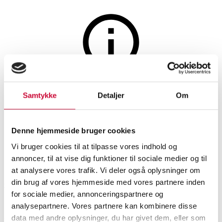
Vin og spiritus
Auktionen er afsluttet
Samtykke
Detaljer
Om
36 fl. Salina, Bobal, Jumilla,
2022. (OC). (36)
Denne hjemmeside bruger cookies
Vi bruger cookies til at tilpasse vores indhold og
SHOWROOM
VURDERING
VARENUMMER
annoncer, til at vise dig funktioner til sociale medier og til
at analysere vores trafik. Vi deler også oplysninger om
din brug af vores hjemmeside med vores partnere inden
Odense
DKK
1.000
6542321
for sociale medier, annonceringspartnere og
Momsvare
analysepartnere. Vores partnere kan kombinere disse
Vin
data med andre oplysninger, du har givet dem, eller som
Beskrivelse