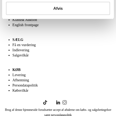
Om Lauritz.com
Afvis
Kontakt os
Velgørenhed
Klassisk Auktion
English frontpage
SÆLG
Få en vurdering
Indlevering
Salgsvilkår
KØB
Levering
Afhentning
Persondatapolitik
Købsvilkår
Brug af denne hjemmeside forudsætter accept af aftalerne om købs- og salgsbetingelser
samt persondatapolitik