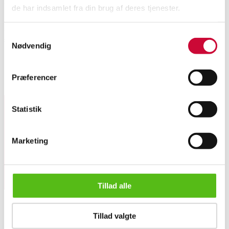
de har indsamlet fra din brug af deres tjenester.
36 fl. Salina, Bobal, Jumilla, rødvin. 2022. (OC) Alk. 13,5%. Indeholder
Samtykkevalg
sulfitter. Original emballage med håndteringsmærker. (36)
Nødvendig
Se hele udvalget på Konkursen efter Vinum
her
Præferencer
Lignende varer
Statistik
Tilmeld dig vores nyhedsbrev og modtag nyheder samt
tilbud direkte i din email.
Marketing
Tillad alle
36 fl. Salina, Bobal, Jumilla, 2022. (OC). (36)
Tillad valgte
OM OS