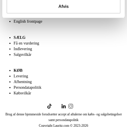
Kontakt os
Afvis
Velgørenhed
Klassisk Auktion
English frontpage
SÆLG
Få en vurdering
Indlevering
Salgsvilkår
KØB
Levering
Afhentning
Persondatapolitik
Købsvilkår
Brug af denne hjemmeside forudsætter accept af aftalerne om købs- og salgsbetingelser
samt persondatapolitik
Copyright Lauritz.com © 2023-
2026