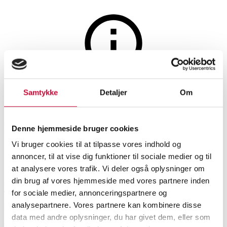
Møbler
Auktionen er afsluttet
Samtykke
Detaljer
Om
365° North for Wendelbo. Pouf.
Model Peak
Denne hjemmeside bruger cookies
Vi bruger cookies til at tilpasse vores indhold og
annoncer, til at vise dig funktioner til sociale medier og til
SHOWROOM
VURDERING
VARENUMMER
at analysere vores trafik. Vi deler også oplysninger om
din brug af vores hjemmeside med vores partnere inden
Roskilde
DKK
3.800
6535791
for sociale medier, annonceringspartnere og
analysepartnere. Vores partnere kan kombinere disse
Nyproduceret vare
Momsvare
data med andre oplysninger, du har givet dem, eller som
Sofaer, sofagrupper
Beskrivelse