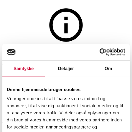
Lamper og belysning
Auktionen er afsluttet
465. Hans J. Wegner for
Samtykke
Detaljer
Om
Pandul. Hejsependel 'The
Pendant'
Denne hjemmeside bruger cookies
Vi bruger cookies til at tilpasse vores indhold og
SHOWROOM
VURDERING
VARENUMMER
annoncer, til at vise dig funktioner til sociale medier og til
at analysere vores trafik. Vi deler også oplysninger om
din brug af vores hjemmeside med vores partnere inden
Aalborg
DKK
6.200
6523502
for sociale medier, annonceringspartnere og
Loftslamper
Momsvare