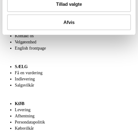
Tillad valgte
Afvis
OM OS
Om Lauritz.com
Kontakt os
Velgørenhed
English frontpage
SÆLG
Få en vurdering
Indlevering
Salgsvilkår
KØB
Levering
Afhentning
Persondatapolitik
Købsvilkår