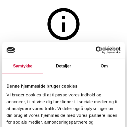
Lamper og belysning
Auktionen er afsluttet
521. Norm Architects for Audo
Samtykke
Detaljer
Om
Copenhagen. 'Hashira Cluster'
pendel
Denne hjemmeside bruger cookies
Vi bruger cookies til at tilpasse vores indhold og
SHOWROOM
VURDERING
VARENUMMER
annoncer, til at vise dig funktioner til sociale medier og til
at analysere vores trafik. Vi deler også oplysninger om
din brug af vores hjemmeside med vores partnere inden
Aalborg
DKK
1.900
6525348
for sociale medier, annonceringspartnere og
Loftslamper
Momsvare