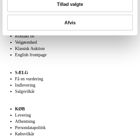
Tillad valgte
Afvis
OM OS
Om Lauritz.com
Kontakt os
Velgørenhed
Klassisk Auktion
English frontpage
SÆLG
Få en vurdering
Indlevering
Salgsvilkår
KØB
Levering
Afhentning
Persondatapolitik
Købsvilkår