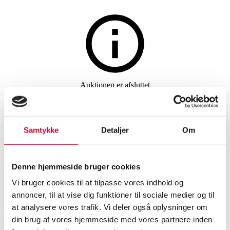
Møbler
Auktionen er afsluttet
579. Nissen & Gehl for Naver
Collection. Jalousiskab, model
Samtykke
Detaljer
Om
2740
Denne hjemmeside bruger cookies
Vi bruger cookies til at tilpasse vores indhold og
SHOWROOM
VURDERING
VARENUMMER
annoncer, til at vise dig funktioner til sociale medier og til
at analysere vores trafik. Vi deler også oplysninger om
Aarhus
DKK
10.000
6543759
din brug af vores hjemmeside med vores partnere inden
Skabe, kommoder
Momsvare