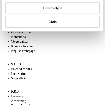
Tillad valgte
Afvis
OM OS
Om Lauritz.com
Kontakt os
Velgørenhed
Klassisk Auktion
English frontpage
SÆLG
Få en vurdering
Indlevering
Salgsvilkår
KØB
Levering
Afhentning