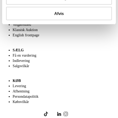
OM OS
Afvis
Om Lauritz.com
Kontakt os
Velgørenhed
Klassisk Auktion
English frontpage
SÆLG
Få en vurdering
Indlevering
Salgsvilkår
KØB
Levering
Afhentning
Persondatapolitik
Købsvilkår