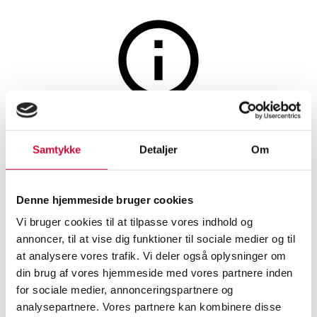
Vin og spiritus
Auktionen er afsluttet
6 fl. (50 cl.) Williams' Liqueur '
Samtykke
Detaljer
Om
Pure Gold'. Likør med
guldflager. (OC)(6)
Denne hjemmeside bruger cookies
Vi bruger cookies til at tilpasse vores indhold og
annoncer, til at vise dig funktioner til sociale medier og til
SHOWROOM
VURDERING
VARENUMMER
at analysere vores trafik. Vi deler også oplysninger om
din brug af vores hjemmeside med vores partnere inden
Odense
DKK
1.300
6539201
for sociale medier, annonceringspartnere og
analysepartnere. Vores partnere kan kombinere disse
Spiritus
Momsvare