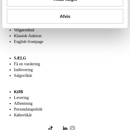
OM OS
Afvis
Om Lauritz.com
Kontakt os
Velgørenhed
Klassisk Auktion
English frontpage
SÆLG
Få en vurdering
Indlevering
Salgsvilkår
KØB
Levering
Afhentning
Persondatapolitik
Købsvilkår