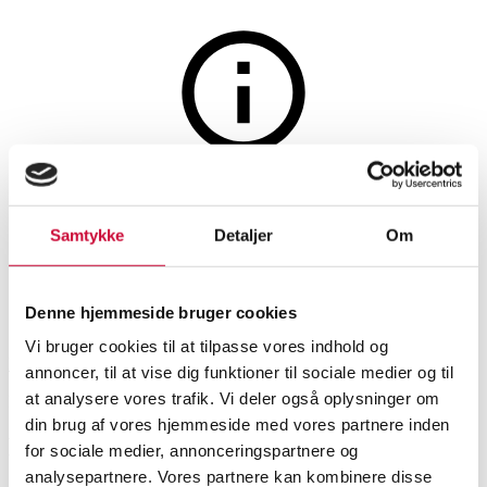
Vin og spiritus
Auktionen er afsluttet
7 fl. hvidvine (7)
Samtykke
Detaljer
Om
SHOWROOM
VURDERING
VARENUMMER
Denne hjemmeside bruger cookies
Vi bruger cookies til at tilpasse vores indhold og
København
DKK
1.000
6499979
annoncer, til at vise dig funktioner til sociale medier og til
at analysere vores trafik. Vi deler også oplysninger om
Momsvare
din brug af vores hjemmeside med vores partnere inden
Beskrivelse
for sociale medier, annonceringspartnere og
Vin
analysepartnere. Vores partnere kan kombinere disse