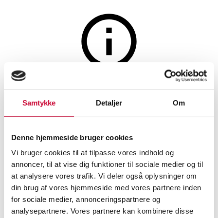
Tøj, sko og accessories
Auktionen er afsluttet
7375 - 2ndday for Kopenhagen
Samtykke
Detaljer
Om
Fur. Sweatshirt med mink str.
S
Denne hjemmeside bruger cookies
Vi bruger cookies til at tilpasse vores indhold og
annoncer, til at vise dig funktioner til sociale medier og til
SHOWROOM
VURDERING
VARENUMMER
at analysere vores trafik. Vi deler også oplysninger om
din brug af vores hjemmeside med vores partnere inden
København
DKK
1.000
6508046
for sociale medier, annonceringspartnere og
analysepartnere. Vores partnere kan kombinere disse
Pelse, skindjakker
Nyproduceret vare
Momsvare