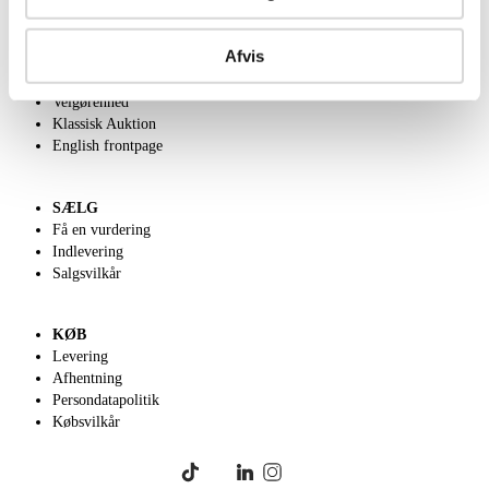
OM OS
Afvis
Om Lauritz.com
Kontakt os
Velgørenhed
Klassisk Auktion
English frontpage
SÆLG
Få en vurdering
Indlevering
Salgsvilkår
KØB
Levering
Afhentning
Persondatapolitik
Købsvilkår