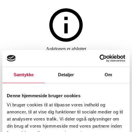
Møbler
Auktionen er afsluttet
913. Emil Thorup for
Handvärk. Sofabord model 90,
Samtykke
Detaljer
Om
stål og sort/hvid marmor
Denne hjemmeside bruger cookies
Vi bruger cookies til at tilpasse vores indhold og
SHOWROOM
VURDERING
VARENUMMER
annoncer, til at vise dig funktioner til sociale medier og til
at analysere vores trafik. Vi deler også oplysninger om
Aalborg
DKK
4.000
6538888
din brug af vores hjemmeside med vores partnere inden
Sofaborde, småborde
Momsvare