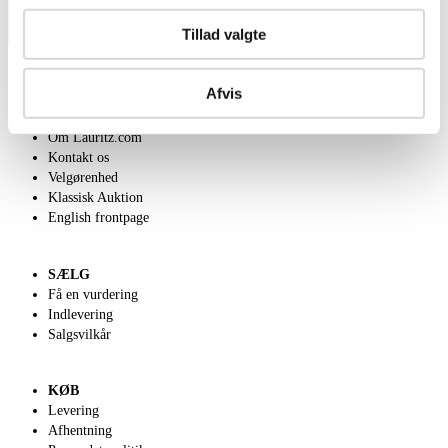
Tillad valgte
Afvis
OM OS
Om Lauritz.com
Kontakt os
Velgørenhed
Klassisk Auktion
English frontpage
SÆLG
Få en vurdering
Indlevering
Salgsvilkår
KØB
Levering
Afhentning