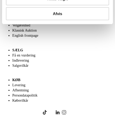
OM OS
Afvis
Om Lauritz.com
Kontakt os
Velgørenhed
Klassisk Auktion
English frontpage
SÆLG
Få en vurdering
Indlevering
Salgsvilkår
KØB
Levering
Afhentning
Persondatapolitik
Købsvilkår