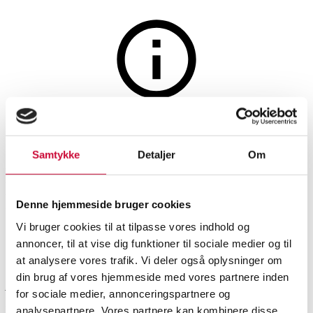
Tæpper og tekstiler
Auktionen er afsluttet
952. Woud og House Nordic.
Samtykke
Detaljer
Om
Model Tact Rug og to Bombay
Rugs (3)
Denne hjemmeside bruger cookies
Vi bruger cookies til at tilpasse vores indhold og
annoncer, til at vise dig funktioner til sociale medier og til
SHOWROOM
VURDERING
VARENUMMER
at analysere vores trafik. Vi deler også oplysninger om
din brug af vores hjemmeside med vores partnere inden
Aalborg
DKK
1.000
6526662
for sociale medier, annonceringspartnere og
Moderne tæpper
Momsvare
analysepartnere. Vores partnere kan kombinere disse