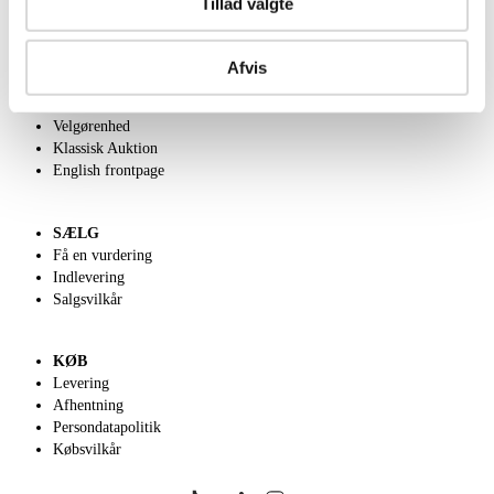
Tillad valgte
OM OS
Afvis
Om Lauritz.com
Kontakt os
Velgørenhed
Klassisk Auktion
English frontpage
SÆLG
Få en vurdering
Indlevering
Salgsvilkår
KØB
Levering
Afhentning
Persondatapolitik
Købsvilkår