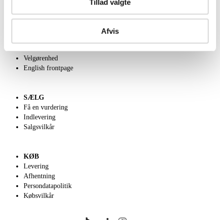
Tillad valgte
OM OS
Afvis
Om Lauritz.com
Kontakt os
Velgørenhed
English frontpage
SÆLG
Få en vurdering
Indlevering
Salgsvilkår
KØB
Levering
Afhentning
Persondatapolitik
Købsvilkår