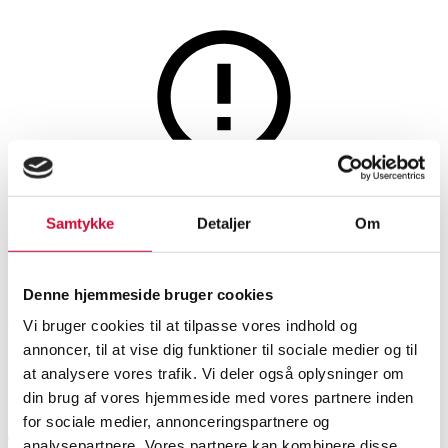
Smykker
Denne auktion er fortrudt
Samtykke
Detaljer
Om
Aagaard. Et par ørestikker af
14 kt. guld prydet med cubic
Denne hjemmeside bruger cookies
zirkonias.
Vi bruger cookies til at tilpasse vores indhold og
annoncer, til at vise dig funktioner til sociale medier og til
at analysere vores trafik. Vi deler også oplysninger om
SHOWROOM
VURDERING
VARENUMMER
din brug af vores hjemmeside med vores partnere inden
for sociale medier, annonceringspartnere og
Aalborg
DKK
3.200
6558386
Øreringe
analysepartnere. Vores partnere kan kombinere disse