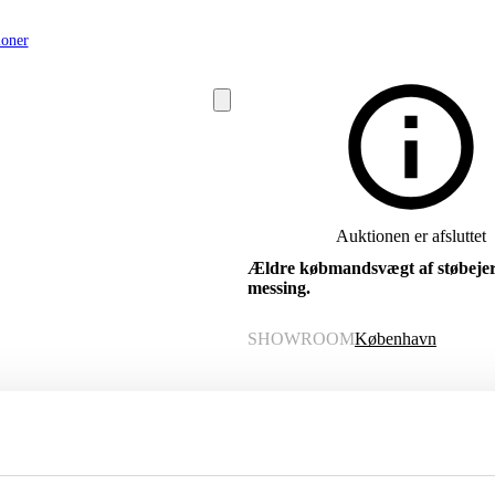
ioner
Auktionen er afsluttet
Ældre købmandsvægt af støbeje
messing.
SHOWROOM
København
VURDERING
DKK
1.000
VARENUMMER
6577116
Momsvare