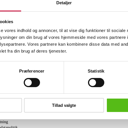
Detaljer
Beskrivelse
ookies
Ældre købmandsvægt af sortlakeret stø
se vores indhold og annoncer, til at vise dig funktioner til sociale
messing. H. 57 cm. B. 66 cm. Fremstå
brugsspor.
oplysninger om din brug af vores hjemmeside med vores partnere i
ysepartnere. Vores partnere kan kombinere disse data med andr
 og samleobjekter
Lignende varer
et fra din brug af deres tjenester.
Præferencer
Statistik
brev og modtag nyheder samt tilbud direkte i din email.
Tillad valgte
ing
tning
datapolitik