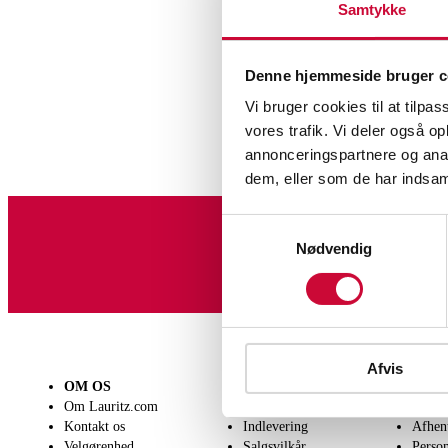
Samtykke
Denne hjemmeside bruger c
Vi bruger cookies til at tilpas
vores trafik. Vi deler også 
annonceringspartnere og anal
Hobby
dem, eller som de har indsaml
Samtykkevalg
Nødvendig
Tilmeld dig vores nyheds
Afvis
OM OS
SÆLG
KØB
Om Lauritz.com
Få en vurdering
Lever
Kontakt os
Indlevering
Afhen
Velgørenhed
Salgsvilkår
Person