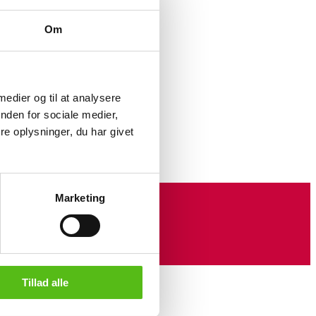
Om
r. 48 x 48
 medier og til at analysere
nden for sociale medier,
e oplysninger, du har givet
Marketing
Tillad alle