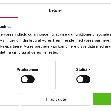
Beskrivelse
Detaljer
AKUART. Samling på tyve akustikplade
ookies
cm. Fremstår med brugsspor. (20)
se vores indhold og annoncer, til at vise dig funktioner til sociale
Gør et kup ved at byde på auktioner fra
ler
oplysninger om din brug af vores hjemmeside med vores partnere i
konkursboer mm.. Se og byd på alle
ysepartnere. Vores partnere kan kombinere disse data med andr
konkursauktionerne her
et fra din brug af deres tjenester.
Lignende varer
Præferencer
Statistik
brev og modtag nyheder samt tilbud direkte i din email.
Tillad valgte