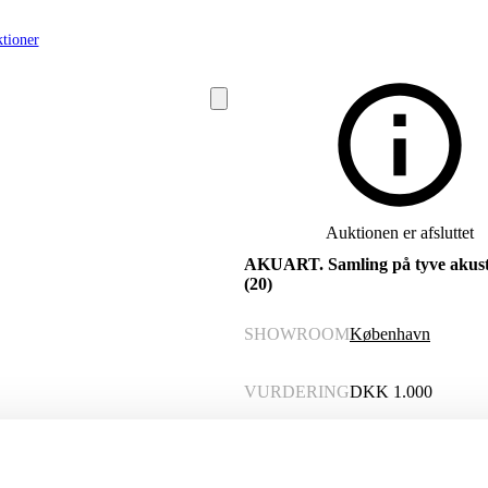
tioner
Auktionen er afsluttet
AKUART. Samling på tyve akust
(20)
SHOWROOM
København
VURDERING
DKK
1.000
VARENUMMER
6520470
Momsvare