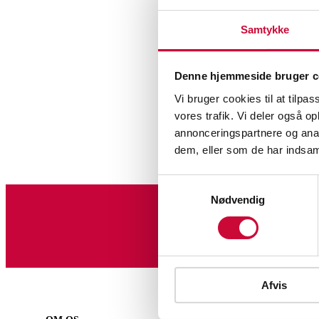
Samtykke
Denne hjemmeside bruger c
Vi bruger cookies til at tilpas
Møb
vores trafik. Vi deler også 
annonceringspartnere og anal
dem, eller som de har indsaml
Samtykkevalg
Nødvendig
Tilmeld dig vores nyheds
Afvis