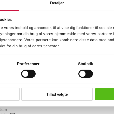
Detaljer
Beskrivelse
Alexandrine Lindegaard. Komposition.
ookies
på pap. Usign. 37 x 28 (47 x 43) cm.
Maleri og skulpturer
se vores indhold og annoncer, til at vise dig funktioner til sociale
oplysninger om din brug af vores hjemmeside med vores partnere i
Se hele udvalget på Stafet for livet
her
ysepartnere. Vores partnere kan kombinere disse data med andr
Lignende varer
et fra din brug af deres tjenester.
Præferencer
Statistik
brev og modtag nyheder samt tilbud direkte i din email.
Tillad valgte
ing
tning