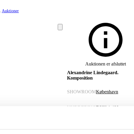
Auktioner
Auktionen er afsluttet
Alexandrine Lindegaard.
Komposition
SHOWROOM
København
VURDERING
DKK
1.400
VARENUMMER
6531662