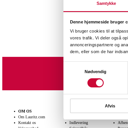
Samtykke
Denne hjemmeside bruger c
Vi bruger cookies til at tilpas
vores trafik. Vi deler også 
annonceringspartnere og anal
dem, eller som de har indsaml
Samtykkevalg
Nødvendig
Tilmeld dig vores nyheds
Afvis
OM OS
SÆLG
KØB
Om Lauritz.com
Få en vurdering
Lever
Kontakt os
Indlevering
Afhen