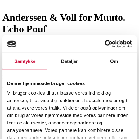
Møbler
Anderssen & Voll for Muuto.
Echo Pouf
SHOWROOM
VURDERING
VARENUMMER
Samtykke
Detaljer
Om
Roskilde
DKK
2.400
6491160
Momsvare
Denne hjemmeside bruger cookies
Beskrivelse
Vi bruger cookies til at tilpasse vores indhold og
annoncer, til at vise dig funktioner til sociale medier og til
Anderssen & Voll for Muuto. Echo Pouf, betrukket med møbelstof (Remix
at analysere vores trafik. Vi deler også oplysninger om
163) Mål. 42 x 62 x 39 cm. Udstillingsmodel.
din brug af vores hjemmeside med vores partnere inden
for sociale medier, annonceringspartnere og
analysepartnere. Vores partnere kan kombinere disse
Stole
data med andre oplysninger, du har givet dem, eller som