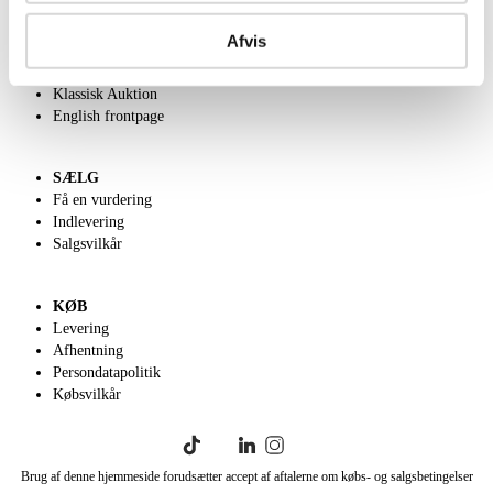
OM OS
Om Lauritz.com
Afvis
Kontakt os
Velgørenhed
Klassisk Auktion
English frontpage
SÆLG
Få en vurdering
Indlevering
Salgsvilkår
KØB
Levering
Afhentning
Persondatapolitik
Købsvilkår
Brug af denne hjemmeside forudsætter accept af aftalerne om købs- og salgsbetingelser