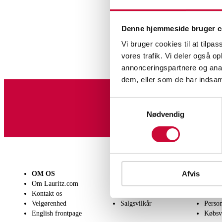
Denne hjemmeside bruger c
Vi bruger cookies til at tilpas
vores trafik. Vi deler også 
annonceringspartnere og anal
dem, eller som de har indsaml
Smy
Samtykkevalg
Tilmeld dig vores nyheds
Nødvendig
Afvis
OM OS
SÆLG
KØB
Om Lauritz.com
Få en vurdering
Lever
Kontakt os
Indlevering
Afhen
Velgørenhed
Salgsvilkår
Person
English frontpage
Købsv