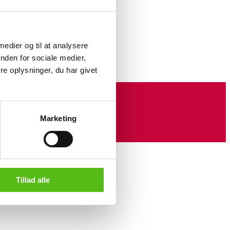
e 20,5 cm.
ed
 medier og til at analysere
nden for sociale medier,
e oplysninger, du har givet
Marketing
Tillad alle