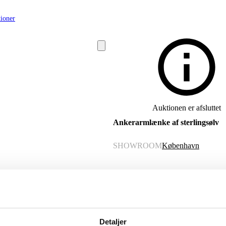
ioner
Auktionen er afsluttet
Ankerarmlænke af sterlingsølv
SHOWROOM
København
VURDERING
DKK
1.000
VARENUMMER
6525046
Detaljer