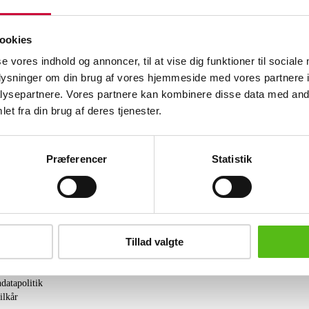
Beskrivelse
Ankerarmlænke af sterlingsølv. Længd
ookies
Bredde 1 cm. Vægt 57,5 g. Fremstår m
se vores indhold og annoncer, til at vise dig funktioner til sociale
brugsspor.
oplysninger om din brug af vores hjemmeside med vores partnere i
ysepartnere. Vores partnere kan kombinere disse data med andr
Lignende varer
et fra din brug af deres tjenester.
kker
brev og modtag nyheder samt tilbud direkte i din email.
Præferencer
Statistik
Tillad valgte
ing
tning
datapolitik
ilkår