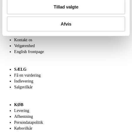
Tillad valgte
Afvis
OM OS
Om Lauritz.com
Kontakt os
Velgørenhed
English frontpage
SÆLG
Få en vurdering
Indlevering
Salgsvilkår
KØB
Levering
Afhentning
Persondatapolitik
Købsvilkår