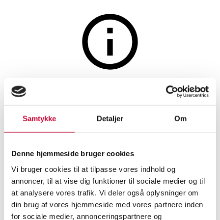
Møbler
Auktionen er afsluttet
Arne Jacobsen (1902-1971) for
Samtykke
Detaljer
Om
Fritz Hansen: Vintage 'Ægget'
lænestol, model 3316,
Denne hjemmeside bruger cookies
1960'erne
Vi bruger cookies til at tilpasse vores indhold og
annoncer, til at vise dig funktioner til sociale medier og til
at analysere vores trafik. Vi deler også oplysninger om
SHOWROOM
VURDERING
VARENUMMER
din brug af vores hjemmeside med vores partnere inden
Lænestole
for sociale medier, annonceringspartnere og
Hørsholm
DKK
31.000
6521857