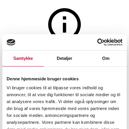
Møbler
Auktionen er afsluttet
Samtykke
Detaljer
Om
Arne Jacobsen. Et sæt på fire
'Munkegaard/Myggen'
Denne hjemmeside bruger cookies
barstole (4)
Vi bruger cookies til at tilpasse vores indhold og
annoncer, til at vise dig funktioner til sociale medier og til
at analysere vores trafik. Vi deler også oplysninger om
SHOWROOM
VURDERING
VARENUMMER
din brug af vores hjemmeside med vores partnere inden
for sociale medier, annonceringspartnere og
Vejle
DKK
4.000
6552437
analysepartnere. Vores partnere kan kombinere disse
Stole