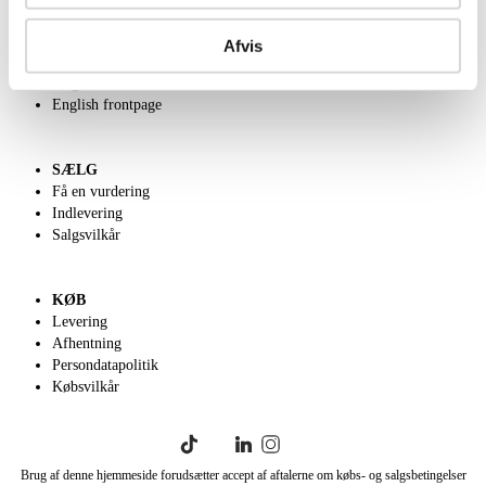
OM OS
Om Lauritz.com
Afvis
Kontakt os
Velgørenhed
English frontpage
SÆLG
Få en vurdering
Indlevering
Salgsvilkår
KØB
Levering
Afhentning
Persondatapolitik
Købsvilkår
Brug af denne hjemmeside forudsætter accept af aftalerne om købs- og salgsbetingelser