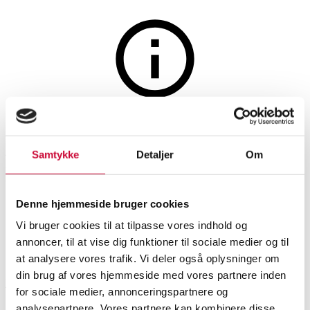
Møbler
Auktionen er afsluttet
Arne Jacobsen. Seks 'Grand
Samtykke
Detaljer
Om
Prix' stole, model 3130,
cognacfarvet læder (6)
Denne hjemmeside bruger cookies
Vi bruger cookies til at tilpasse vores indhold og
annoncer, til at vise dig funktioner til sociale medier og til
SHOWROOM
VURDERING
VARENUMMER
at analysere vores trafik. Vi deler også oplysninger om
din brug af vores hjemmeside med vores partnere inden
Roskilde
DKK
20.000
6509317
for sociale medier, annonceringspartnere og
Stole
analysepartnere. Vores partnere kan kombinere disse