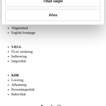
Tillad valgte
OM OS
Afvis
Om Lauritz.com
Kontakt os
Velgørenhed
English frontpage
SÆLG
Få en vurdering
Indlevering
Salgsvilkår
KØB
Levering
Afhentning
Persondatapolitik
Købsvilkår