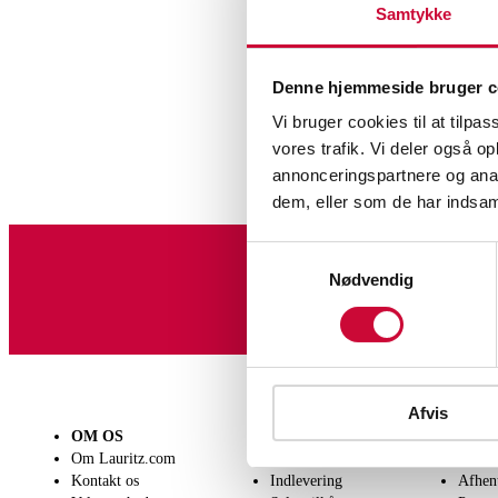
Samtykke
Denne hjemmeside bruger c
Vi bruger cookies til at tilpas
vores trafik. Vi deler også 
annonceringspartnere og anal
dem, eller som de har indsaml
Samtykkevalg
Sølv, bron
Nødvendig
Tilmeld dig vores nyheds
Afvis
OM OS
SÆLG
KØB
Om Lauritz.com
Få en vurdering
Lever
Kontakt os
Indlevering
Afhen