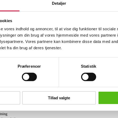
Beskrivelse
Detaljer
Art Déco kaffeservice af pletsølv, bestå
kaffekande, flødekande og sukkerskål m
ookies
kaffekande 24 cm.
se vores indhold og annoncer, til at vise dig funktioner til sociale
Fremstår med brugsspor, herunder genn
oplysninger om din brug af vores hjemmeside med vores partnere i
låg til sukkerskål. (3)
ysepartnere. Vores partnere kan kombinere disse data med andr
Lignende varer
et fra din brug af deres tjenester.
ze, kobber og tin
Præferencer
Statistik
brev og modtag nyheder samt tilbud direkte i din email.
Tillad valgte
ing
tning