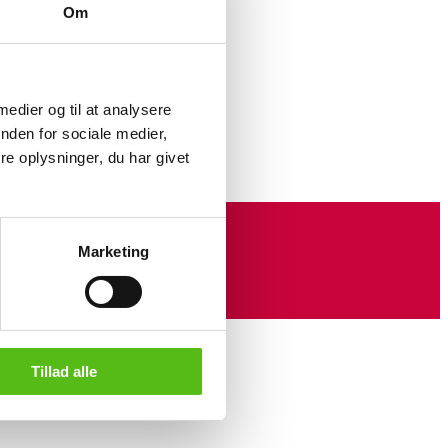
Om
ende af
. låg. H.
 medier og til at analysere
emslid/anløb på
nden for sociale medier,
e oplysninger, du har givet
Marketing
Tillad alle