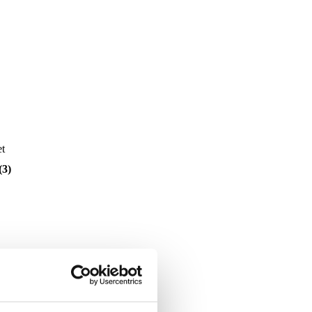
et
(3)