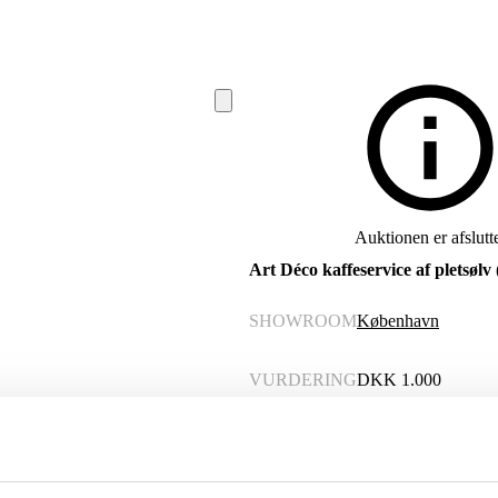
Auktionen er afslutt
Art Déco kaffeservice af pletsølv 
SHOWROOM
København
VURDERING
DKK
1.000
VARENUMMER
6536577