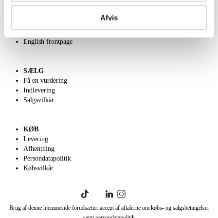
OM OS
Om Lauritz.com
Afvis
Kontakt os
Velgørenhed
English frontpage
SÆLG
Få en vurdering
Indlevering
Salgsvilkår
KØB
Levering
Afhentning
Persondatapolitik
Købsvilkår
Brug af denne hjemmeside forudsætter accept af aftalerne om købs- og salgsbetingelser
samt persondatapolitik