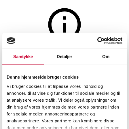
Hobby og samleobjekter
Auktionen er afsluttet
Samtykke
Detaljer
Om
Behringer basforstærker
Denne hjemmeside bruger cookies
SHOWROOM
VURDERING
VARENUMMER
Vi bruger cookies til at tilpasse vores indhold og
annoncer, til at vise dig funktioner til sociale medier og til
København
DKK
1.900
6491174
at analysere vores trafik. Vi deler også oplysninger om
din brug af vores hjemmeside med vores partnere inden
Beskrivelse
for sociale medier, annonceringspartnere og
analysepartnere. Vores partnere kan kombinere disse
Musik, musikinstrumenter
data med andre oplysninger, du har givet dem, eller som