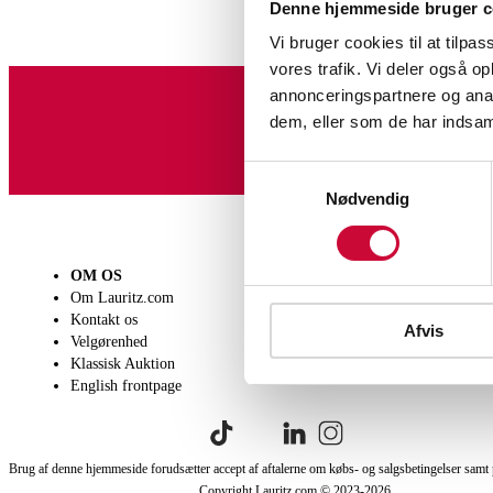
Denne hjemmeside bruger c
Vi bruger cookies til at tilpas
vores trafik. Vi deler også 
annonceringspartnere og anal
dem, eller som de har indsaml
Tilmeld dig vores nyheds
Samtykkevalg
Nødvendig
OM OS
SÆLG
KØB
Om Lauritz.com
Få en vurdering
Lever
Kontakt os
Indlevering
Afhen
Afvis
Velgørenhed
Salgsvilkår
Person
Klassisk Auktion
Købsv
English frontpage
Brug af denne hjemmeside forudsætter accept af aftalerne om købs- og salgsbetingelser samt 
Copyright Lauritz.com © 2023-
2026