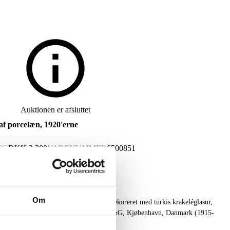
Auktionen er afsluttet
af porcelæn, 1920'erne
NG
DKK
3.200
VARENUMMER
6500851
Om
tig porcelæn modelleret i kugleform, dekoreret med turkis krakeléglasur,
 Betegnet VI / 442. Stemplet bomærke B&G, Kjøbenhavn, Danmark (1915-