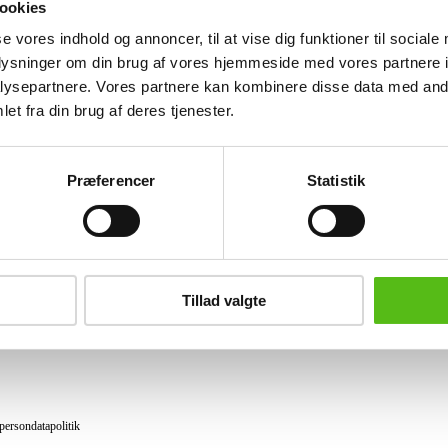
ookies
Lignende varer
se vores indhold og annoncer, til at vise dig funktioner til sociale
oplysninger om din brug af vores hjemmeside med vores partnere i
ysepartnere. Vores partnere kan kombinere disse data med andr
et fra din brug af deres tjenester.
brev og modtag nyheder samt tilbud direkte i din email.
Præferencer
Statistik
ing
tning
Tillad valgte
datapolitik
ilkår
persondatapolitik