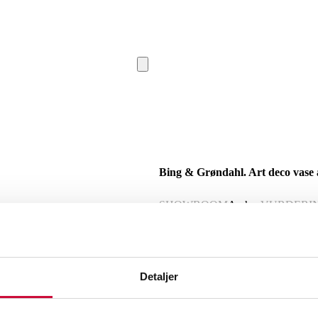
Bing & Grøndahl. Art deco vase 
SHOWROOM
Aarhus
VURDERI
Beskrivelse
Detaljer
Bing & Grøndahl. Art deco vase af kraf
munding og fodrand med sort glasur.
1947). 1920'erne. H. 24 cm. 1. sort.