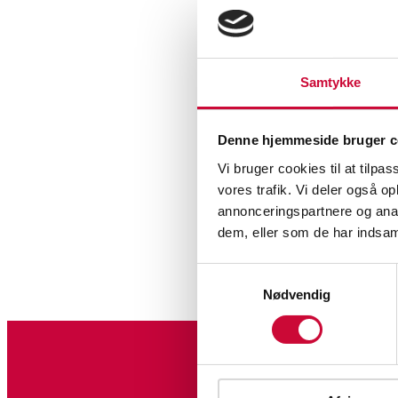
Samtykke
Denne hjemmeside bruger c
Vi bruger cookies til at tilpas
vores trafik. Vi deler også 
annonceringspartnere og anal
dem, eller som de har indsaml
Samtykkevalg
Nødvendig
Tilmeld dig vores nyheds