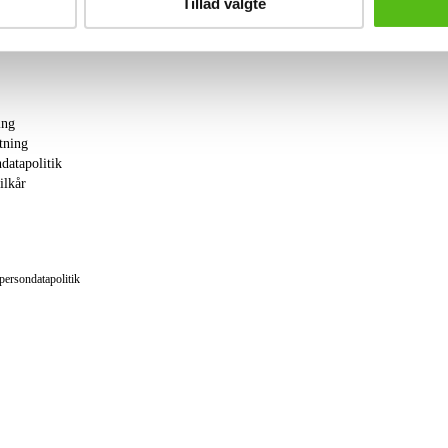
Tillad valgte
2 kage tall. 1. sort. Ø 14 cm + 1 stk. m
el. afstød
1 kage tall. 1. sort. Ø 15,5 cm
4 Hotel kage tall. nr. 1002 1. sort. Ø 1
1 spise tall. mrk. Danish China Works 
sort. Ø 24 cm
ing
2 dybe spise tall. 2. sort. Ø 24 cm
tning
Spisestel, kaffestel
Brugsspor. (75)
datapolitik
ilkår
Se hele udvalget fra A1 Antik Snurrepi
Aunslev ved Nyborg
her
persondatapolitik