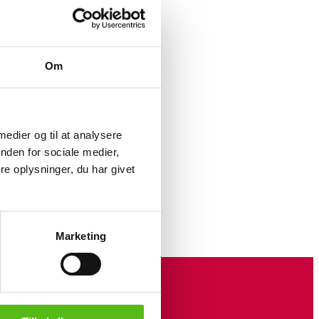
Om
alet).
 1.
 medier og til at analysere
nden for sociale medier,
e oplysninger, du har givet
stk.
Marketing
 Danish
odrand