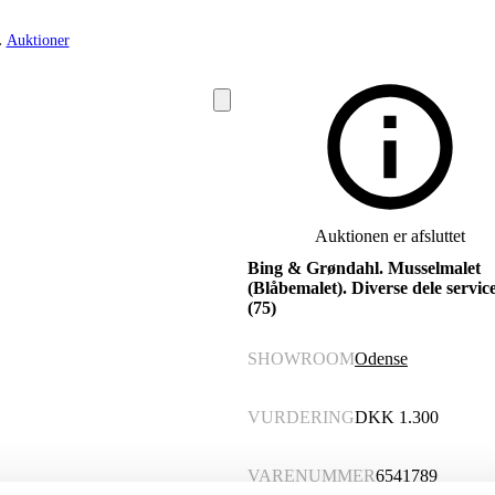
Auktioner
Auktionen er afsluttet
Bing & Grøndahl. Musselmalet
(Blåbemalet). Diverse dele service
(75)
SHOWROOM
Odense
VURDERING
DKK
1.300
VARENUMMER
6541789