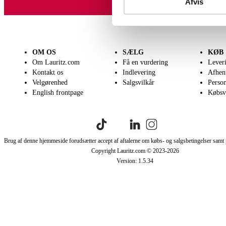
Afvis
OM OS
SÆLG
KØB
Om Lauritz.com
Få en vurdering
Lever
Kontakt os
Indlevering
Afhen
Velgørenhed
Salgsvilkår
Person
English frontpage
Købsv
Brug af denne hjemmeside forudsætter accept af aftalerne om købs- og salgsbetingelser samt 
Copyright Lauritz.com © 2023-
2026
Version:
1.5.34