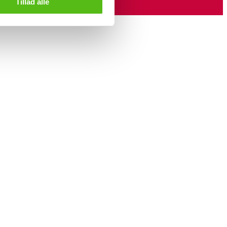
Tillad alle
/ chip
5,5 cm
2.
ben,