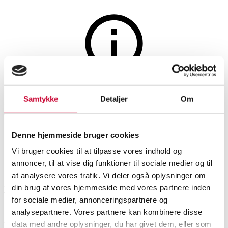
Jagt, fiskeri, våben og militaria
Auktionen er afsluttet
Samtykke
Detaljer
Om
BRNO büchsflinte kal. 12/70 -
7x57R
Denne hjemmeside bruger cookies
Vi bruger cookies til at tilpasse vores indhold og
SHOWROOM
VURDERING
VARENUMMER
annoncer, til at vise dig funktioner til sociale medier og til
at analysere vores trafik. Vi deler også oplysninger om
din brug af vores hjemmeside med vores partnere inden
Vejle
DKK
3.800
6503419
for sociale medier, annonceringspartnere og
analysepartnere. Vores partnere kan kombinere disse
Beskrivelse
Skydevåben
data med andre oplysninger, du har givet dem, eller som