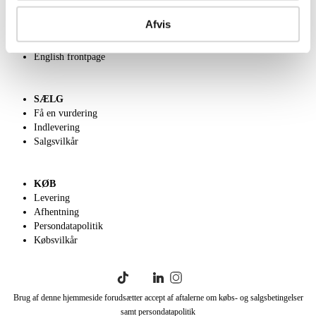
OM OS
Om Lauritz.com
Afvis
Kontakt os
Velgørenhed
English frontpage
SÆLG
Få en vurdering
Indlevering
Salgsvilkår
KØB
Levering
Afhentning
Persondatapolitik
Købsvilkår
Brug af denne hjemmeside forudsætter accept af aftalerne om købs- og salgsbetingelser
samt persondatapolitik