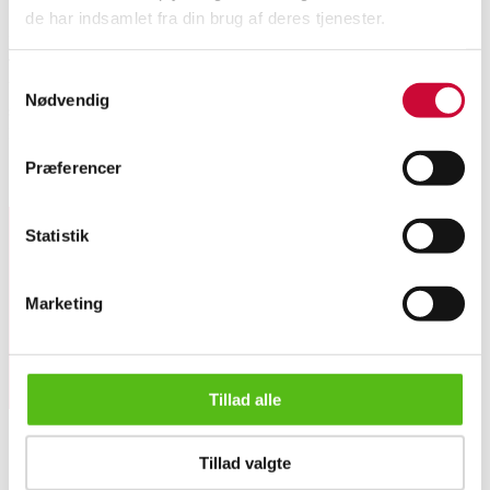
de har indsamlet fra din brug af deres tjenester.
BRNO büchsflinte kal. 12/70 - 7x57R. Våbennummer: 3-425956.
Totallængde: 103,5 cm. Pibelængde: 60 cm. Kolbe: 37 cm. Monteret med
Samtykkevalg
Vortex rødpunktssigte. Fremstår med stram og funktionel mekanik, ren og
Nødvendig
skarp riffelgang, rent og blankt løb, intet slør samt med brugsspor.
Riffeltilladelse påkrævet.
Præferencer
Lignende varer
Statistik
Tilmeld dig vores nyhedsbrev og modtag nyheder samt
tilbud direkte i din email.
Marketing
Tillad alle
BRNO büchsflinte kal. 12/70 - 7x57R
Tillad valgte