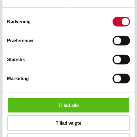
C.C. Hermann. Et par lysestager af sølv. Aftagelige manchetter. H. 13 cm.
Samtykkevalg
B. 11 cm. Anelse forskel i højde. Samlet vægt ca. 728 g. Stemplet C.C.
Nødvendig
Hermann, København 1945. Fremstår med brugsspor. (2)
Lignende varer
Præferencer
Statistik
Tilmeld dig vores nyhedsbrev og modtag nyheder samt
tilbud direkte i din email.
Marketing
Tillad alle
Tillad valgte
OM OS
C.C. Hermann. Et par lysestager af sølv (2)
Om Lauritz.com
Kontakt os