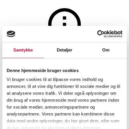
Sølv, bronze, kobber og tin
Auktionen er afsluttet
Samtykke
Detaljer
Om
C.C. Hermann. Et par
lysestager af sølv (2)
Denne hjemmeside bruger cookies
Vi bruger cookies til at tilpasse vores indhold og
annoncer, til at vise dig funktioner til sociale medier og til
SHOWROOM
VURDERING
VARENUMMER
at analysere vores trafik. Vi deler også oplysninger om
din brug af vores hjemmeside med vores partnere inden
for sociale medier, annonceringspartnere og
København
DKK
6.800
6521498
analysepartnere. Vores partnere kan kombinere disse
data med andre oplysninger, du har givet dem, eller som
Beskrivelse
Sølvlysestager
de har indsamlet fra din brug af deres tjenester.