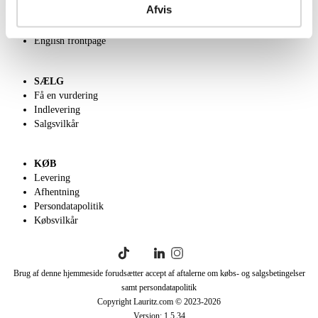
Afvis
Velgørenhed
Klassisk Auktion
English frontpage
SÆLG
Få en vurdering
Indlevering
Salgsvilkår
KØB
Levering
Afhentning
Persondatapolitik
Købsvilkår
Brug af denne hjemmeside forudsætter accept af aftalerne om købs- og salgsbetingelser
samt persondatapolitik
Copyright Lauritz.com © 2023-
2026
Version:
1.5.34