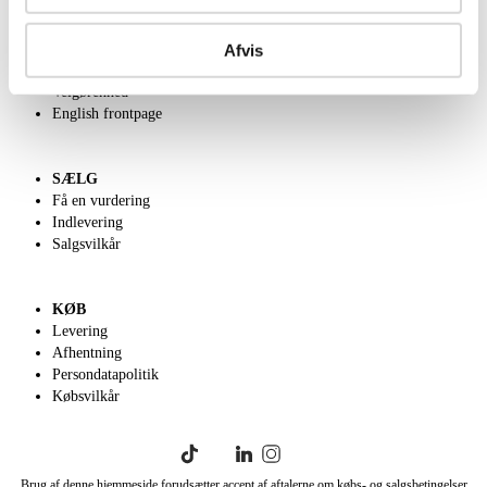
OM OS
Om Lauritz.com
Afvis
Kontakt os
Velgørenhed
English frontpage
SÆLG
Få en vurdering
Indlevering
Salgsvilkår
KØB
Levering
Afhentning
Persondatapolitik
Købsvilkår
Brug af denne hjemmeside forudsætter accept af aftalerne om købs- og salgsbetingelser