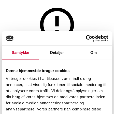
Møbler
Denne auktion er fortrudt
Samtykke
Detaljer
Om
Charles Eames. Bord
'Segmented Table' Ø. 110 cm
Denne hjemmeside bruger cookies
Vi bruger cookies til at tilpasse vores indhold og
annoncer, til at vise dig funktioner til sociale medier og til
SHOWROOM
VURDERING
VARENUMMER
at analysere vores trafik. Vi deler også oplysninger om
din brug af vores hjemmeside med vores partnere inden
Vejle
DKK
6.000
6527971
for sociale medier, annonceringspartnere og
analysepartnere. Vores partnere kan kombinere disse
Spiseborde, spisestuemøbler