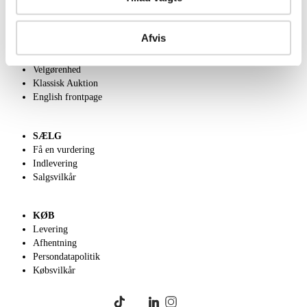
OM OS
Afvis
Om Lauritz.com
Kontakt os
Velgørenhed
Klassisk Auktion
English frontpage
SÆLG
Få en vurdering
Indlevering
Salgsvilkår
KØB
Levering
Afhentning
Persondatapolitik
Købsvilkår