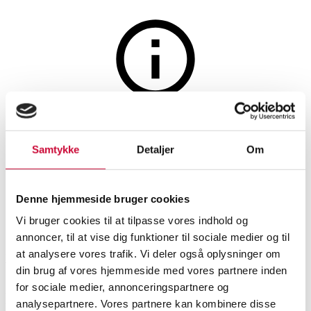
Møbler
Auktionen er afsluttet
Charles Eames. Kontorstol i
Samtykke
Detaljer
Om
sort læder, model EA-117
Denne hjemmeside bruger cookies
Vi bruger cookies til at tilpasse vores indhold og
SHOWROOM
VURDERING
VARENUMMER
annoncer, til at vise dig funktioner til sociale medier og til
at analysere vores trafik. Vi deler også oplysninger om
Vejle
DKK
14.500
6478954
din brug af vores hjemmeside med vores partnere inden
for sociale medier, annonceringspartnere og
Beskrivelse
analysepartnere. Vores partnere kan kombinere disse
Kontormøbler