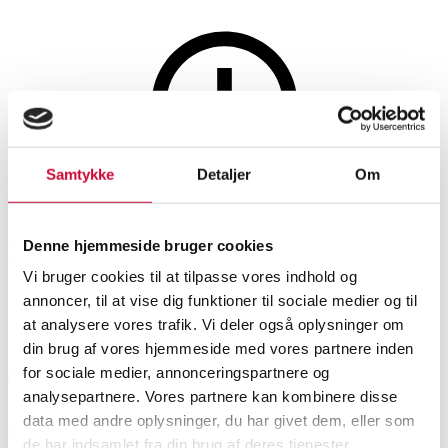
Smykker
Samtykke
Detaljer
Om
Denne auktion er annulleret
Denne auktion er annulleret
Denne hjemmeside bruger cookies
Vi bruger cookies til at tilpasse vores indhold og
annoncer, til at vise dig funktioner til sociale medier og til
SHOWROOM
VURDERING
VARENUMMER
at analysere vores trafik. Vi deler også oplysninger om
din brug af vores hjemmeside med vores partnere inden
for sociale medier, annonceringspartnere og
Vejle
DKK
9.000
6465960
analysepartnere. Vores partnere kan kombinere disse
data med andre oplysninger, du har givet dem, eller som
Beskrivelse
Ringe
de har indsamlet fra din brug af deres tjenester.