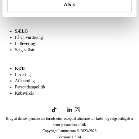
Kontakt os
Afvis
Velgørenhed
English frontpage
SÆLG
Få en vurdering
Indlevering
Salgsvilkår
KØB
Levering
Afhentning
Persondatapolitik
Købsvilkår
Brug af denne hjemmeside forudsætter accept af aftalerne om købs- og salgsbetingelser
samt persondatapolitik
Copyright Lauritz.com © 2023-
2026
Version:
1.5.34