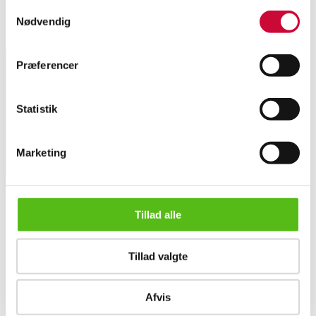
Christofle: Stort fad af sølvplet. Ø 35 cm, H 10 cm. Brugsspor.
Samtykkevalg
Nødvendig
Lignende varer
Præferencer
Tilmeld dig vores nyhedsbrev og modtag nyheder samt
tilbud direkte i din email.
Statistik
Marketing
Tillad alle
OM OS
Om Lauritz.com
Tillad valgte
Kontakt os
Velgørenhed
Christofle: Stort fad af sølvplet
English frontpage
Afvis