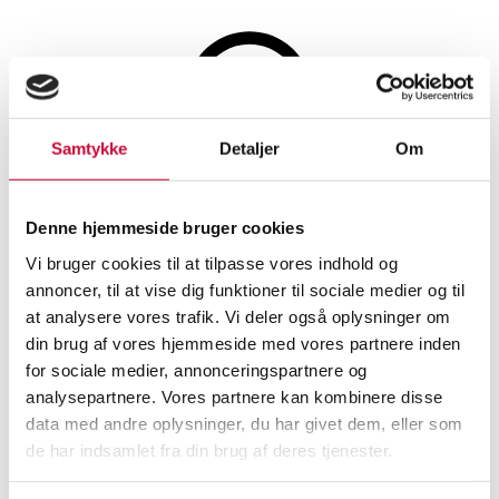
Sølv, bronze, kobber og tin
Samtykke
Detaljer
Om
Auktionen er afsluttet
Denne hjemmeside bruger cookies
Christofle: Stort fad af sølvplet
Vi bruger cookies til at tilpasse vores indhold og
annoncer, til at vise dig funktioner til sociale medier og til
SHOWROOM
VURDERING
VARENUMMER
at analysere vores trafik. Vi deler også oplysninger om
din brug af vores hjemmeside med vores partnere inden
for sociale medier, annonceringspartnere og
Hørsholm
DKK
1.400
6495092
analysepartnere. Vores partnere kan kombinere disse
data med andre oplysninger, du har givet dem, eller som
Beskrivelse
de har indsamlet fra din brug af deres tjenester.
Bronze, kobber, messing, tin