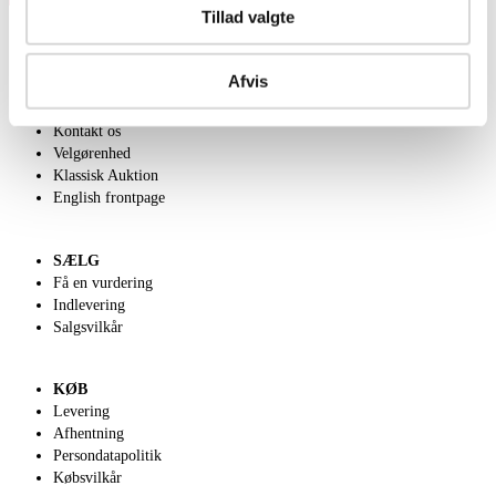
Tillad valgte
Afvis
OM OS
Om Lauritz.com
Kontakt os
Velgørenhed
Klassisk Auktion
English frontpage
SÆLG
Få en vurdering
Indlevering
Salgsvilkår
KØB
Levering
Afhentning
Persondatapolitik
Købsvilkår