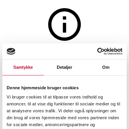
Ure
Auktionen er afsluttet
Chronographe Suisse. Vintage
Samtykke
Detaljer
Om
herreur i forgyldt stål,
1950'erne
Denne hjemmeside bruger cookies
Vi bruger cookies til at tilpasse vores indhold og
SHOWROOM
VURDERING
VARENUMMER
annoncer, til at vise dig funktioner til sociale medier og til
at analysere vores trafik. Vi deler også oplysninger om
din brug af vores hjemmeside med vores partnere inden
Roskilde
DKK
5.000
6542837
for sociale medier, annonceringspartnere og
Herreure