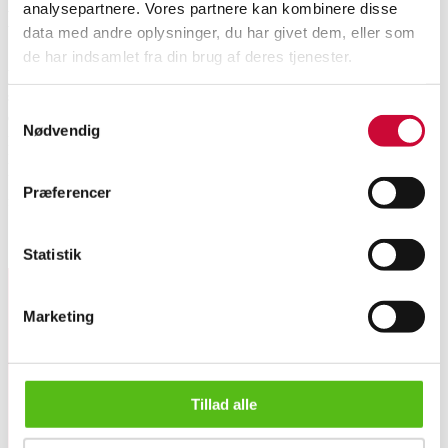
analysepartnere. Vores partnere kan kombinere disse
Beskrivelse
data med andre oplysninger, du har givet dem, eller som
de har indsamlet fra din brug af deres tjenester.
Vintage herrearmbåndsur fra Chronographe Suisse, i urkasse af forgyldt
stål, urskive med arabertal, indvendig telemeterkrans, 2 sub dials til
Samtykkevalg
chronograf, separat sekundviser, stopursfunktion, monteret med læderrem,
Nødvendig
plexiglas, mekanisk urværk Angelus 215 med manuelt optræk. Ø. 36,5 mm.
Fremstår med naturlig patina.
Uret gik på vurderingstidspunktet. Lauritz.com indestår ikke for
Præferencer
funktionalitet og kender ikke servicehistorikken på uret.
Lignende varer
Statistik
Marketing
Tilmeld dig vores nyhedsbrev og modtag nyheder samt
tilbud direkte i din email.
Tillad alle
Chronographe Suisse. Vintage herreur i forgyldt stål, 1950'e...