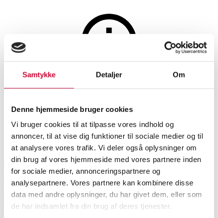
Hus og have
Samtykke
Detaljer
Om
Auktionen er afsluttet
Cinas. Fire vasketøjskurve (2)
Denne hjemmeside bruger cookies
Vi bruger cookies til at tilpasse vores indhold og
annoncer, til at vise dig funktioner til sociale medier og til
SHOWROOM
VURDERING
VARENUMMER
at analysere vores trafik. Vi deler også oplysninger om
din brug af vores hjemmeside med vores partnere inden
Roskilde
DKK
1.000
6521546
for sociale medier, annonceringspartnere og
Nyproduceret vare
Momsvare
analysepartnere. Vores partnere kan kombinere disse
data med andre oplysninger, du har givet dem, eller som
Beskrivelse
de har indsamlet fra din brug af deres tjenester.
Bolig