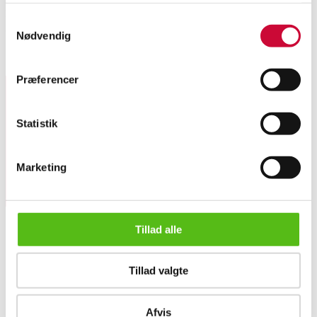
Fire vasketøjskurve fra Cinas. Fremstillet i papirfiber, med låg og pose. H.
Samtykkevalg
57, D. 33, B. 48 cm. Modelfotos. Fremstår i original emballage. (4)
Nødvendig
Lignende varer
Præferencer
Tilmeld dig vores nyhedsbrev og modtag nyheder samt
Statistik
tilbud direkte i din email.
Marketing
Tillad alle
OM OS
Tillad valgte
Om Lauritz.com
Kontakt os
Cinas. Fire vasketøjskurve (2)
Velgørenhed
Afvis
Klassisk Auktion