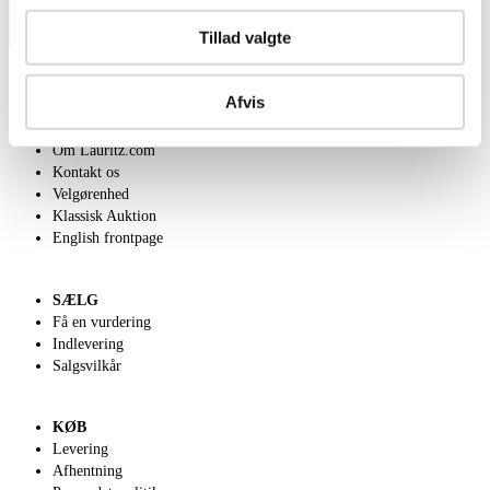
Tillad valgte
Afvis
OM OS
Om Lauritz.com
Kontakt os
Velgørenhed
Klassisk Auktion
English frontpage
SÆLG
Få en vurdering
Indlevering
Salgsvilkår
KØB
Levering
Afhentning