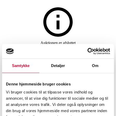
Sport og fritid
Auktionen er afsluttet
Coleman samt Easycamp. Tre
telte, strandtelt, våddragter
Samtykke
Detaljer
Om
m.m. (6)
Denne hjemmeside bruger cookies
Vi bruger cookies til at tilpasse vores indhold og
SHOWROOM
VURDERING
VARENUMMER
annoncer, til at vise dig funktioner til sociale medier og til
at analysere vores trafik. Vi deler også oplysninger om
Odense
DKK
3.000
6516732
din brug af vores hjemmeside med vores partnere inden
Camping, friluftsliv
Momsvare