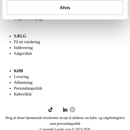
Om Lauritz.com
Kontakt os
Afvis
Velgørenhed
English frontpage
SÆLG
Få en vurdering
Indlevering
Salgsvilkår
KØB
Levering
Afhentning
Persondatapolitik
Købsvilkår
Brug af denne hjemmeside forudsætter accept af aftalerne om købs- og salgsbetingelser
samt persondatapolitik
Copyright Lauritz.com © 2023-
2026