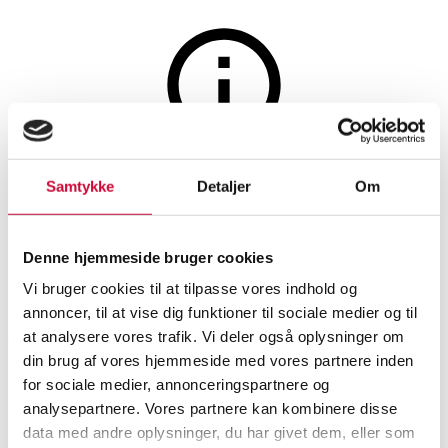
Sport og fritid
Auktionen er afsluttet
Samtykke
Detaljer
Om
Cube Hyde pro damecykel.
Denne hjemmeside bruger cookies
SHOWROOM
VURDERING
VARENUMMER
Vi bruger cookies til at tilpasse vores indhold og
annoncer, til at vise dig funktioner til sociale medier og til
København
DKK
2.400
6533566
at analysere vores trafik. Vi deler også oplysninger om
din brug af vores hjemmeside med vores partnere inden
for sociale medier, annonceringspartnere og
Beskrivelse
analysepartnere. Vores partnere kan kombinere disse
data med andre oplysninger, du har givet dem, eller som
Cykler