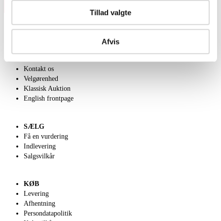
Tillad valgte
Afvis
OM OS
Om Lauritz.com
Kontakt os
Velgørenhed
Klassisk Auktion
English frontpage
SÆLG
Få en vurdering
Indlevering
Salgsvilkår
KØB
Levering
Afhentning
Persondatapolitik