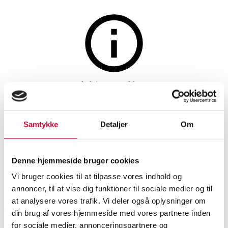
Ure
Auktionen er afsluttet
Damearmbåndsur fra
Breitling, model Lady J, ref.
Samtykke
Detaljer
Om
D52065, 18 kt. guld og stål
Denne hjemmeside bruger cookies
Vi bruger cookies til at tilpasse vores indhold og
SHOWROOM
VURDERING
VARENUMMER
annoncer, til at vise dig funktioner til sociale medier og til
at analysere vores trafik. Vi deler også oplysninger om
Roskilde
DKK
9.400
6505424
din brug af vores hjemmeside med vores partnere inden
Dameure
for sociale medier, annonceringspartnere og