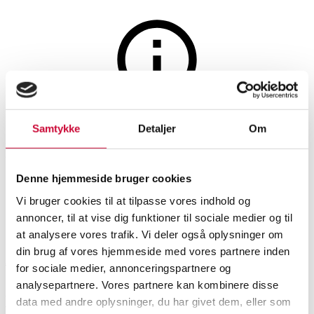
Møbler
Auktionen er afsluttet
Samtykke
Detaljer
Om
Dansk møbelproducent.
Skrivepult, mahogni
Denne hjemmeside bruger cookies
Vi bruger cookies til at tilpasse vores indhold og
annoncer, til at vise dig funktioner til sociale medier og til
SHOWROOM
VURDERING
VARENUMMER
at analysere vores trafik. Vi deler også oplysninger om
din brug af vores hjemmeside med vores partnere inden
Aarhus
DKK
1.000
6512717
for sociale medier, annonceringspartnere og
analysepartnere. Vores partnere kan kombinere disse
Beskrivelse
data med andre oplysninger, du har givet dem, eller som
Øvrige møbler