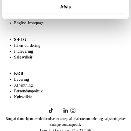
Kontakt os
Afvis
Velgørenhed
Klassisk Auktion
English frontpage
SÆLG
Få en vurdering
Indlevering
Salgsvilkår
KØB
Levering
Afhentning
Persondatapolitik
Købsvilkår
Brug af denne hjemmeside forudsætter accept af aftalerne om købs- og salgsbetingelser
samt persondatapolitik
Copyright Lauritz.com © 2023-
2026